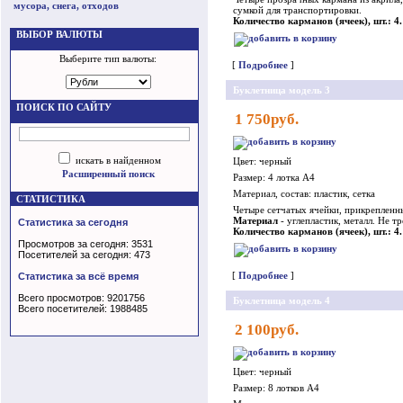
мусора, снега, отходов
сумкой для транспортировки.
Количество карманов (ячеек), шт.: 4.
ВЫБОР ВАЛЮТЫ
Выберите тип валюты:
[
Подробнее
]
Буклетница модель 3
ПОИСК ПО САЙТУ
1 750руб.
искать в найденном
Цвет: черный
Расширенный поиск
Размер: 4 лотка А4
Материал, состав: пластик, сетка
СТАТИСТИКА
Четыре сетчатых ячейки, прикрепленн
Материал
- углепластик, металл. Не 
Статистика за сегодня
Количество карманов (ячеек), шт.: 4.
Просмотров за сегодня: 3531
Посетителей за сегодня: 473
[
Подробнее
]
Статистика за всё время
Всего просмотров: 9201756
Буклетница модель 4
Всего посетителей: 1988485
2 100руб.
Цвет: черный
Размер: 8 лотков А4