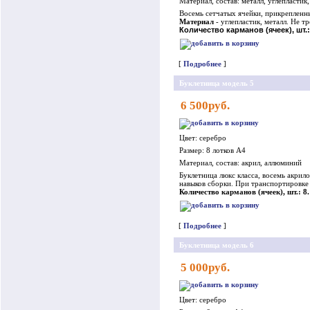
Материал, состав: металл, углепластик,
Восемь сетчатых ячейки, прикрепленн
Материал
- углепластик, металл. Не 
Количество карманов (ячеек), шт.:
[
Подробнее
]
Буклетница модель 5
6 500руб.
Цвет: серебро
Размер: 8 лотков А4
Материал, состав: акрил, аллюминий
Буклетница люкс класса, восемь акри
навыков сборки. При транспортировке 
Количество карманов (ячеек), шт.: 8.
[
Подробнее
]
Буклетница модель 6
5 000руб.
Цвет: серебро