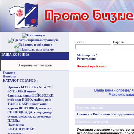
Логин
Пароль
ВАША КОРЗИНА
Мой пароль?
Регистрация
В корзине нет товаров
Полный прайс-лист
Главная
Новости
КАТАЛОГ ТОВАРОВ :
Промо - БЕРЕСТА - NEW!!!!
Ваша цена - определя
ФУТБОЛКИ оптом
Максимальная 
банданы, кепки БЕЙСБОЛКИ
рубашки ПОЛО, майки, polo
ТОЛСТОВКИ и балахоны
Каталог товаров
куртки ВЕТРОВКИ, жилетки
СПЕЦОДЕЖДА, спец одежда
Главная
»
Выставочное оборудовани
сумки, рюкзаки, косметички
ПЛЕДы
Описание категории
Полотенца
ЕЖЕДНЕВНИКИ
Учитывая огромное количество п
зажигалки
все большую популярность прио