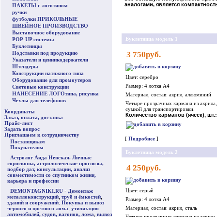
аналогами, является компактность
ПАКЕТЫ с логотипом
ручки
футболки ПРИКОЛЬНЫЕ
ШВЕЙНОЕ ПРОИЗВОДСТВО
Выставочное оборудование
Буклетница модель 1
POP-UP системы
Буклетницы
Подставки под продукцию
3 750руб.
Указатели и ценникодержатели
Штендеры
Конструкции натяжного типа
Цвет: серебро
Оборудование для промоутеров
Размер: 4 лотка А4
Световые конструкции
НАНЕСЕНИЕ ЛОГОтипа, рисунка
Материал, состав: акрил, аллюминий
Чехлы для телефонов
Четыре прозрачных кармана из акрила,
сумкой для транспортировки.
Координаты
Количество карманов (ячеек), шт.:
Заказ, оплата, доставка
Прайс-лист
Задать вопрос
Приглашаем к сотрудничеству
[
Подробнее
]
Поставщикам
Покупателям
Буклетница модель 2
Астролог Аида Невская. Личные
гороскопы, астрологические прогнозы,
4 250руб.
подбор дат, консультации, анализ
совместимости со спутником жизни,
карьера и профессии
Цвет: серый
DEMONTAGNIKI.RU
-
Демонтаж
металлоконструкций
,
труб и ёмкостей
,
Размер: 4 лотка А4
зданий и сооружений
.
Покупка и вывоз
Материал, состав: акрил, сталь
чёрного и цветного лома
,
утилизация
автомобилей, судов, вагонов, лома
,
вывоз
Четыре прозрачных кармана из акрила,