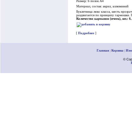
Размер: 6 полок А4
Материал, состав: акрил, аллюминий
Буклетница люкс класса, шесть прозра
раздвигается по принципу гармошки. П
Количество карманов (ячеек), шт.: 6.
[
Подробнее
]
Главная
Корзина
Изм
|
|
© Cop