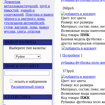
Демонтаж
металлоконструкций
,
труб и
260руб.
ёмкостей
,
зданий и
сооружений
.
Покупка и вывоз
Цвет: все цвета
чёрного и цветного лома
,
Размер: все размеры
утилизация автомобилей,
Материал, состав: пике, ин
судов, вагонов, лома
,
вывоз
Возможные виды нанесени
мусора, снега, отходов
Код товара:
ПМК
Базовая модель футболки -
ВЫБОР ВАЛЮТЫ
других материалов отшиваю
Выберите тип валюты:
[
Подробнее
]
рубашка футболка поло жен
ПОИСК ПО САЙТУ
373руб.
Цвет: все цвета
искать в найденном
Размер: все размеры
Расширенный поиск
Материал, состав: пике, ин
Возможные виды нанесени
СТАТИСТИКА
Код товара:
ПЖК
Рубашка -футболка поло же