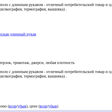
поло с длинным рукавом - отличный потребительский товар и о
 шелкография, термография, вышивка) .
нская длинный рукав
нтерлок, трикотаж, джерси, любая плотность
поло с длинным рукавом - отличный потребительский товар и о
 шелкография, термография, вышивка) .
нию (
возр
/
убыв
), цене (
возр
/
убыв
)