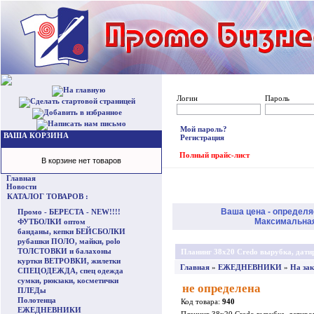
Логин
Пароль
Мой пароль?
ВАША КОРЗИНА
Регистрация
Полный прайс-лист
В корзине нет товаров
Главная
Новости
КАТАЛОГ ТОВАРОВ :
Ваша цена - определя
Промо - БЕРЕСТА - NEW!!!!
Максимальная 
ФУТБОЛКИ оптом
банданы, кепки БЕЙСБОЛКИ
рубашки ПОЛО, майки, polo
ТОЛСТОВКИ и балахоны
Планинг 38x20 Credo вырубка, дат
куртки ВЕТРОВКИ, жилетки
Главная
»
ЕЖЕДНЕВНИКИ
»
На зак
СПЕЦОДЕЖДА, спец одежда
сумки, рюкзаки, косметички
не определена
ПЛЕДы
Полотенца
Код товара:
940
ЕЖЕДНЕВНИКИ