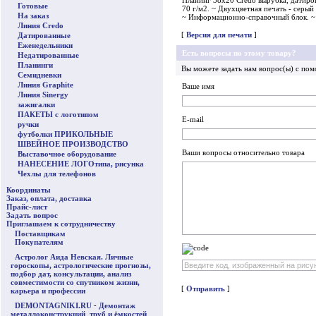
Планинг 38x20 Credo вырубка, датиров
Готовые
70 г/м2. ~ Двухцветная печать - серый
На заказ
~ Информационно-справочный блок. ~ 
Линия Credo
[
Версия для печати
]
Датированные
Еженедельники
Есть вопросы по этому товару?
Недатированные
Планинги
Вы можете задать нам вопрос(ы) с п
Семидневки
Линия Graphite
Ваше имя
Линия Sinergy
зажигалки
ПАКЕТЫ с логотипом
E-mail
ручки
футболки ПРИКОЛЬНЫЕ
ШВЕЙНОЕ ПРОИЗВОДСТВО
Ваши вопросы относительно товара
Выставочное оборудование
НАНЕСЕНИЕ ЛОГОтипа, рисунка
Чехлы для телефонов
Координаты
Заказ, оплата, доставка
Прайс-лист
Задать вопрос
Приглашаем к сотрудничеству
Поставщикам
Покупателям
Астролог Аида Невская. Личные
гороскопы, астрологические прогнозы,
подбор дат, консультации, анализ
совместимости со спутником жизни,
[
Отправить
]
карьера и профессии
DEMONTAGNIKI.RU
-
Демонтаж
металлоконструкций
,
труб и ёмкостей
,