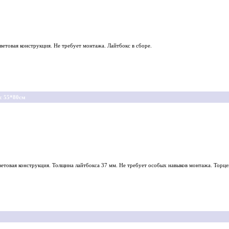
етовая конструкция. Не требует монтажа. Лайтбокс в сборе.
с 55*80см
етовая конструкция. Толщина лайтбокса 37 мм. Не требует особых навыков монтажа. Торце