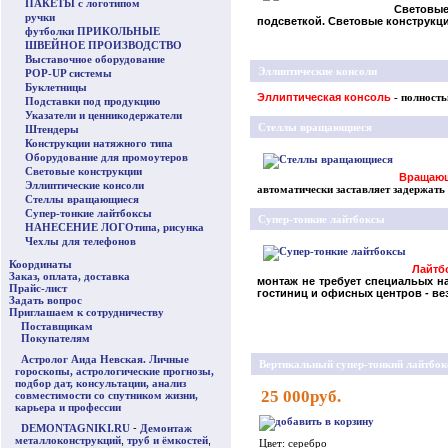
ПАКЕТЫ с логотипом
Световые
ручки
подсветкой. Световые конструкц
футболки ПРИКОЛЬНЫЕ
ШВЕЙНОЕ ПРОИЗВОДСТВО
Выставочное оборудование
Эллиптические консоли
POP-UP системы
Буклетницы
Эллиптическая консоль
- полность
Подставки под продукцию
Указатели и ценникодержатели
Стеллы вращающиеся
Штендеры
Конструкции натяжного типа
Оборудование для промоутеров
Световые конструкции
Вращающ
Эллиптические консоли
автоматически заставляет задержать
Стеллы вращающиеся
Супер-тонкие лайтбоксы
Супер-тонкие лайтбоксы
НАНЕСЕНИЕ ЛОГОтипа, рисунка
Чехлы для телефонов
Координаты
Лайтб
Заказ, оплата, доставка
монтаж не требует специальых 
Прайс-лист
гостиниц и офисных центров - ве
Задать вопрос
Приглашаем к сотрудничеству
Поставщикам
Покупателям
Астролог Аида Невская. Личные
Вертикальный супер-тонкий лайтбок
гороскопы, астрологические прогнозы,
подбор дат, консультации, анализ
25 000руб.
совместимости со спутником жизни,
карьера и профессии
DEMONTAGNIKI.RU
-
Демонтаж
металлоконструкций
,
труб и ёмкостей
,
Цвет: серебро