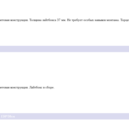
етовая конструкция. Толщина лайтбокса 37 мм. Не требует особых навыков монтажа. Торце
етовая конструкция. Лайтбокс в сборе.
 150*30см