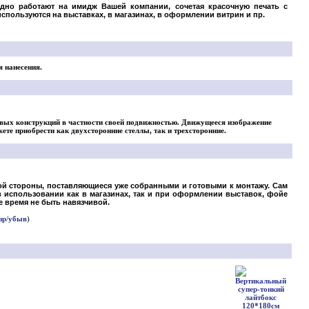
одно работают на имидж Вашей компании, сочетая красочную печать с
спользуются на выставках, в магазинах, в оформлении витрин и пр.
 нанесения.
вых конструкций в частности своей подвижностью. Движущееся изображение
ете приобрести как двухсторонние стеллы, так и трехсторонние.
ной стороны, поставляющиеся уже собранными и готовыми к монтажу. Сам
использовании как в магазинах, так и при оформлении выставок, фойе
е время не быть навязчивой.
зр
/
убыв
)