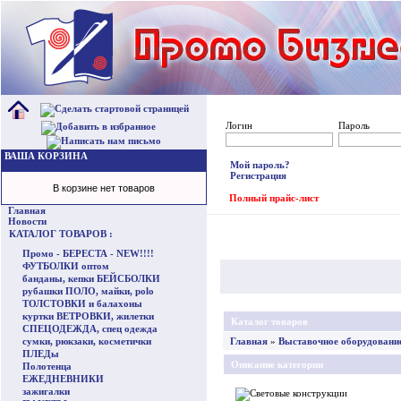
Логин
Пароль
ВАША КОРЗИНА
Мой пароль?
Регистрация
В корзине нет товаров
Полный прайс-лист
Главная
Новости
КАТАЛОГ ТОВАРОВ :
Промо - БЕРЕСТА - NEW!!!!
ФУТБОЛКИ оптом
банданы, кепки БЕЙСБОЛКИ
рубашки ПОЛО, майки, polo
ТОЛСТОВКИ и балахоны
куртки ВЕТРОВКИ, жилетки
Каталог товаров
СПЕЦОДЕЖДА, спец одежда
сумки, рюкзаки, косметички
Главная
»
Выставочное оборудовани
ПЛЕДы
Описание категории
Полотенца
ЕЖЕДНЕВНИКИ
зажигалки