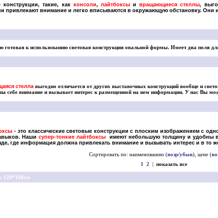
 конструкции, такие, как
консоли
,
лайтбоксы
и
вращающиеся стеллы
, выг
ии привлекают внимание и легко вписываются в окружающую обстановку.
Они и
ю готовая к использованию световая конструкция овальной формы. Имеет два поля для
аяся стелла
выгодно отличается от других выставочных конструкций вообще и свето
 на себе внимание и вызывает интерес к размещенной на нем информации.
У нас Вы мож
оксы
- это классические световые конструкции с плоским изображением с од
навыков. Наши
супер-тонкие лайтбоксы
имеют небольшую толщину и удобны в 
зде, где информация должна привлекать внимание и вызывать интерес и в то ж
Сортировать по: наименованию (
возр
/
убыв
), цене (
во
1
2
|
показать все
с 120*180см