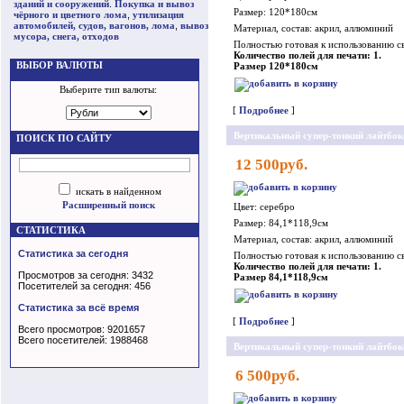
зданий и сооружений
.
Покупка и вывоз
Размер: 120*180см
чёрного и цветного лома
,
утилизация
автомобилей, судов, вагонов, лома
,
вывоз
Материал, состав: акрил, аллюминий
мусора, снега, отходов
Полностью готовая к использованию св
Количество полей для печати: 1.
ВЫБОР ВАЛЮТЫ
Размер 120*180см
Выберите тип валюты:
[
Подробнее
]
Вертикальный супер-тонкий лайтбок
ПОИСК ПО САЙТУ
12 500руб.
искать в найденном
Расширенный поиск
Цвет: серебро
Размер: 84,1*118,9см
СТАТИСТИКА
Материал, состав: акрил, аллюминий
Статистика за сегодня
Полностью готовая к использованию св
Количество полей для печати: 1.
Просмотров за сегодня: 3432
Размер 84,1*118,9см
Посетителей за сегодня: 456
Статистика за всё время
[
Подробнее
]
Всего просмотров: 9201657
Всего посетителей: 1988468
Вертикальный супер-тонкий лайтбок
6 500руб.