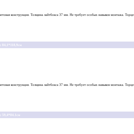
етовая конструкция. Толщина лайтбокса 37 мм. Не требует особых навыков монтажа. Торце
с 84,1*118,9см
етовая конструкция. Толщина лайтбокса 37 мм. Не требует особых навыков монтажа. Торце
с 59,4*84.1см